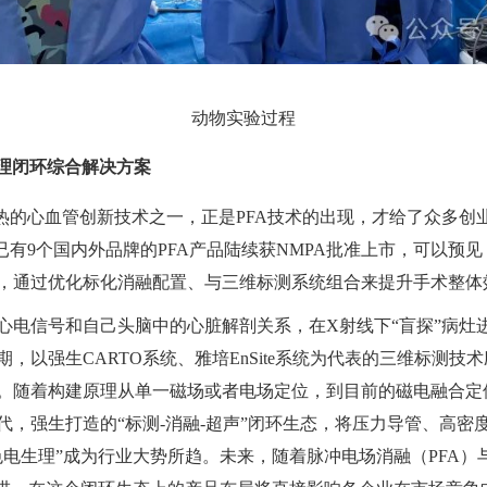
动物实验过程
生理闭环综合解决方案
可热的心血管创新技术之一，正是PFA技术的出现，才给了众多
已有9个国内外品牌的PFA产品陆续获NMPA批准上市，可以预见
，通过优化标化消融配置、与三维标测系统组合来提升手术整体
内心电信号和自己头脑中的心脏解剖关系，在X射线下“盲探”病
期，以强生CARTO系统、雅培
EnSite系统
为代表的三维标测技术
。随着构建原理从单一磁场或者电场定位，到目前的磁电融合定
代，强生打造的“标测-消融-超声”闭环生态，将压力导管、高密
色电生理”成为行业大势所趋。未来，随着脉冲电场消融（PFA