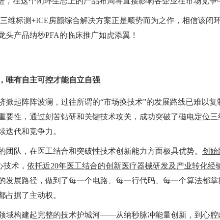
演进，在这个闭环生态上的产品布局将直接影响各企业在市场竞争
FA+三维标测+ICE房颤综合解决方案正是顺势而为之作，相信该
龙头产品
纳秒PFA的临床推广如虎添翼！
，唯有自主可控才能自立自强
济掀起阵阵波澜，过往所谓的“市场换技术”的发展路线已难以复
重要性，通过刻苦钻研和关键技术攻关，成功突破了磁电定位三
续迭代和竞争力。
的团队，在医工结合和突破性技术创新能力方面极具优势。
创始
心技术，
依托近20年医工结合的创新医疗器械研发及产业转化经
的发展路径，做到了每一个电路、每一行代码、每一个算法都掌
都占据了主动权。
领域构建起完整的技术护城河——从纳秒脉冲能量创新，到心腔