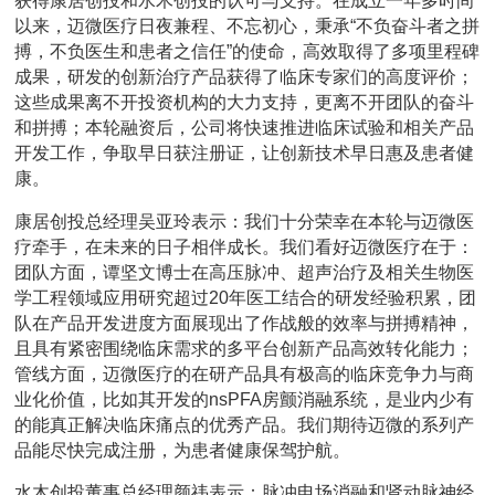
获得康居创投和水木创投的认可与支持。在成立一年多时间
以来，迈微医疗日夜兼程、不忘初心，秉承“不负奋斗者之拼
搏，不负医生和患者之信任”的使命，高效取得了多项里程碑
成果，研发的创新治疗产品获得了临床专家们的高度评价；
这些成果离不开投资机构的大力支持，更离不开团队的奋斗
和拼搏；本轮融资后，公司将快速推进临床试验和相关产品
开发工作，争取早日获注册证，让创新技术早日惠及患者健
康。
康居创投总经理吴亚玲表示：我们十分荣幸在本轮与迈微医
疗牵手，在未来的日子相伴成长。我们看好迈微医疗在于：
团队方面，谭坚文博士在高压脉冲、超声治疗及相关生物医
学工程领域应用研究超过20年医工结合的研发经验积累，团
队在产品开发进度方面展现出了作战般的效率与拼搏精神，
且具有紧密围绕临床需求的多平台创新产品高效转化能力；
管线方面，迈微医疗的在研产品具有极高的临床竞争力与商
业化价值，比如其开发的nsPFA房颤消融系统，是业内少有
的能真正解决临床痛点的优秀产品。我们期待迈微的系列产
品能尽快完成注册，为患者健康保驾护航。
水木创投董事总经理颜祎表示：脉冲电场消融和肾动脉神经