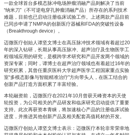
一款全球首台多模态脉冲电场肿瘤消融产品则解决了当前
“纳米刀”（不可逆电穿孔肿瘤消融产品）所存在的系列技术
难题，目前也已启动注册临床试验工作。上述两款产品目前
已同步申请了NMPA的创新医疗器械和FDA的突破性设备
（Breakthrough device）。
迈微医疗创始人谭坚文博士在高压脉冲技术领域有着超过20
年的深入钻研，长期从事高压脉冲、超声治疗及生物医学工
程领域应用的研究，是横跨学术研究和产品开发两个领域的
资深专家；同时，谭博士在超声治疗领域也有着超过16年的
研究积累，其曾任重庆医科大学超声医学工程国家重点实验
室“多模态影像与智能精准治疗”方向带头人，在医工结合的
创新产品打造方面积累了丰富经验。
本轮融资前，迈微医疗在2021年10月曾获天峰资本的天使
轮投资，为公司相关的产品研发和临床研究启动提供了重要
支持。此次再获资本青睐，将加速核心产品的注册临床试验
进度，并推进其他创新产品及相关配套高值耗材的开发。
迈微医疗创始人谭坚文博士表示：迈微医疗本轮非常荣幸地