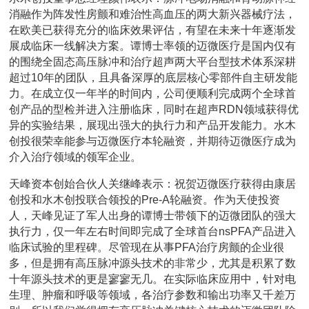
消融作为阵发性房颤和难治性高血压的两大新兴器械疗法，
在欧美已获得充分的临床效果评估，有望在未来十年逐渐发
展成临床一线解决方案。谭博士率领的迈微医疗是国内仅有
的围绕全固态高压脉冲和治疗超声两大平台型技术体系深耕
超过10年的团队，且具备深厚的底层核心零部件自主研发能
力。在成立仅一年半的时间内，公司便顺利完成两个全球首
创产品的型检并进入注册临床，同时在超声RDN领域获得优
异的实验结果，展现出强大的执行力和产品开发能力。水木
创投很荣幸能参与迈微医疗本轮融资，并期待迈微医疗成为
介入治疗领域的领军企业。
天峰资本创始合伙人关继峰表示：祝贺迈微医疗获得由康居
创投和水木创投联合领投的Pre-A轮融资。作为天使投资
人，天峰见证了军人出身的谭博士带领下的迈微团队的强大
执行力，仅一年左右时间即完成了全球首台nsPFA产品进入
临床试验的里程碑。尽管现在从事PFA治疗房颤的企业很
多，但是拥有高压脉冲源头技术的非常少，尤其是积累了数
十年源头技术的更是寥寥无几。在实际临床应用中，针对电
生理、肿瘤和呼吸等领域，各治疗参数和输出功率又千差万